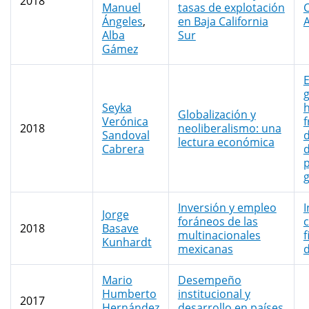
2018
Manuel
tasas de explotación
C
Ángeles
,
en Baja California
A
Alba
Sur
Gámez
E
g
Seyka
Globalización y
Verónica
f
2018
neoliberalismo: una
Sandoval
d
lectura económica
Cabrera
d
p
g
Inversión y empleo
I
Jorge
foráneos de las
c
2018
Basave
multinacionales
f
Kunhardt
mexicanas
d
Mario
Desempeño
Humberto
institucional y
2017
Hernández
desarrollo en países