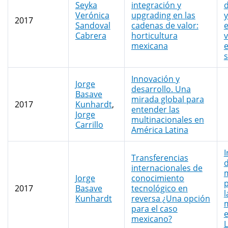
Seyka
integración y
Verónica
upgrading en las
y
2017
Sandoval
cadenas de valor:
e
Cabrera
horticultura
v
mexicana
s
Innovación y
Jorge
desarrollo. Una
Basave
mirada global para
2017
Kunhardt
,
entender las
Jorge
multinacionales en
Carrillo
América Latina
I
Transferencias
d
internacionales de
m
Jorge
conocimiento
2017
Basave
tecnológico en
l
Kunhardt
reversa ¿Una opción
m
para el caso
mexicano?
L