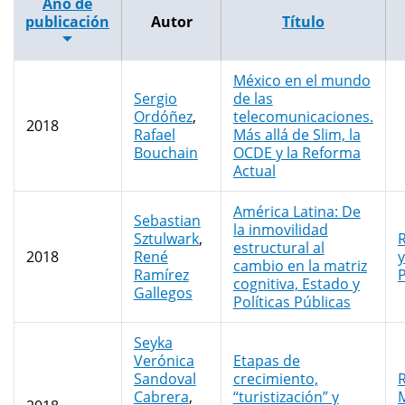
Año de
publicación
Autor
Título
México en el mundo
Sergio
de las
Ordóñez
,
telecomunicaciones.
2018
Rafael
Más allá de Slim, la
Bouchain
OCDE y la Reforma
Actual
América Latina: De
Sebastian
la inmovilidad
Sztulwark
,
R
estructural al
2018
René
y
cambio en la matriz
Ramírez
P
cognitiva, Estado y
Gallegos
Políticas Públicas
Seyka
Verónica
Etapas de
Sandoval
crecimiento,
R
Cabrera
,
“turistización” y