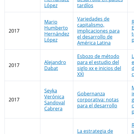
López
tardíos
Variedades de
Mario
R
capitalismo,
Humberto
2017
implicaciones para
Hernández
t
el desarrollo de
López
p
América Latina
Esbozo de método
Alejandro
para el estudio del
e
2017
Dabat
siglo xx e inicios del
d
XXI
c
M
Seyka
Gobernanza
i
Verónica
2017
corporativa: notas
Sandoval
para el desarrollo
c
Cabrera
p
R
La estrategia de
s