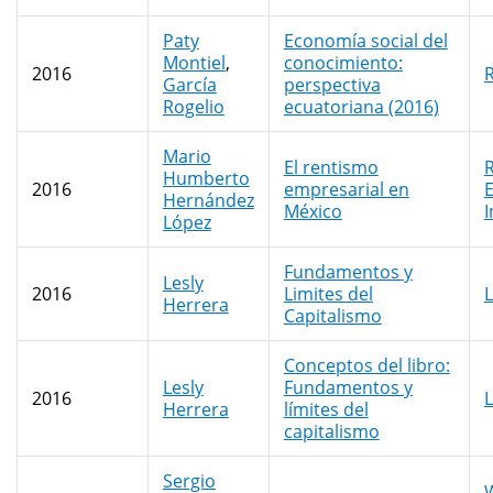
Paty
Economía social del
Montiel
,
conocimiento:
2016
García
perspectiva
Rogelio
ecuatoriana (2016)
Mario
El rentismo
R
Humberto
2016
empresarial en
Hernández
México
I
López
Fundamentos y
Lesly
2016
Limites del
L
Herrera
Capitalismo
Conceptos del libro:
Lesly
Fundamentos y
2016
L
Herrera
límites del
capitalismo
Sergio