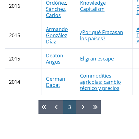
Ordóñez
,
Knowledge
2016
o
Sánchez,
Capitalism
Carlos
Armando
¿Por qué Fracasan
2015
González
los países?
Díaz
A
Deaton
2015
El gran escape
Angus
Commodities
German
2014
agrícolas: cambio
Dabat
técnico y precios
3
Páginas