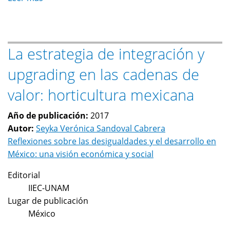
El
desarrollo
de
La estrategia de integración y
las
fuerzas
upgrading en las cadenas de
productivas
y
valor: horticultura mexicana
la
economía
Año de publicación:
2017
digital
Autor:
Seyka Verónica Sandoval Cabrera
Reflexiones sobre las desigualdades y el desarrollo en
México: una visión económica y social
Editorial
IIEC-UNAM
Lugar de publicación
México