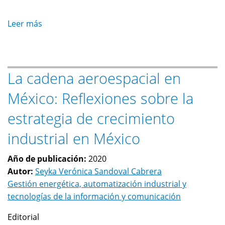
aeroespacial
en
Leer más
sobre
México.
Upgrading
&
Competencia:
La cadena aeroespacial en
Reflexiones
para
México: Reflexiones sobre la
firmas
y
estrategia de crecimiento
países
industrial en México
en
desarrollo
Año de publicación:
2020
Autor:
Seyka Verónica Sandoval Cabrera
Gestión energética, automatización industrial y
tecnologías de la información y comunicación
Editorial