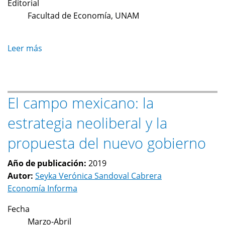
Editorial
Facultad de Economía, UNAM
Leer más
sobre
Industria
biotecnológica,
concentración
El campo mexicano: la
y
oportunidades
estrategia neoliberal y la
para
las
propuesta del nuevo gobierno
empresas
mexicanas
Año de publicación:
2019
en
Autor:
Seyka Verónica Sandoval Cabrera
el
Economía Informa
panorama
Fecha
mundial
Marzo-Abril
de