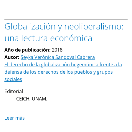
Gobernanza
corporativa:
notas
Globalización y neoliberalismo:
para
el
una lectura económica
desarrollo
Año de publicación:
2018
Autor:
Seyka Verónica Sandoval Cabrera
El derecho de la globalización hegemónica frente a la
defensa de los derechos de los pueblos y grupos
sociales
Editorial
CEICH, UNAM.
Leer más
sobre
Globalización