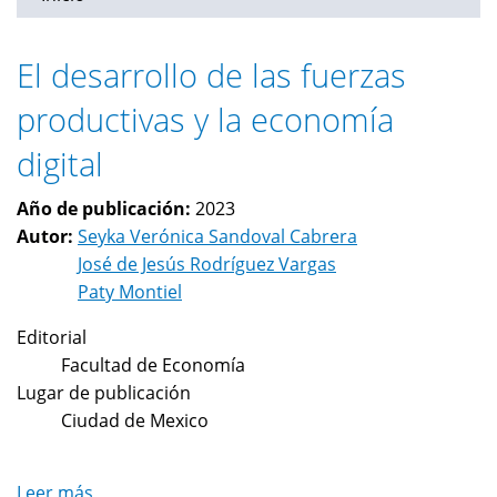
El desarrollo de las fuerzas
productivas y la economía
digital
Año de publicación:
2023
Autor:
Seyka Verónica Sandoval Cabrera
José de Jesús Rodríguez Vargas
Paty Montiel
Editorial
Facultad de Economía
Lugar de publicación
Ciudad de Mexico
Leer más
sobre