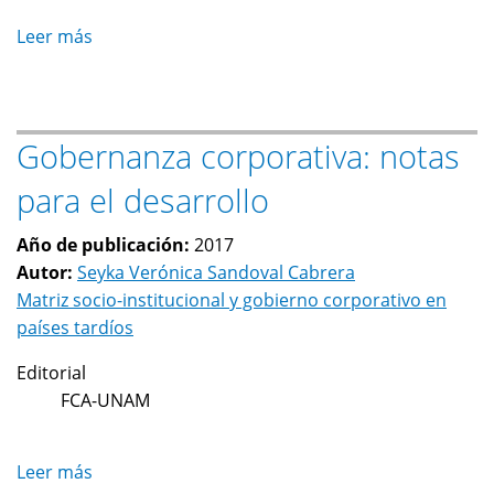
Leer más
sobre
La
estrategia
de
Gobernanza corporativa: notas
integración
y
para el desarrollo
upgrading
en
Año de publicación:
2017
las
Autor:
Seyka Verónica Sandoval Cabrera
cadenas
Matriz socio-institucional y gobierno corporativo en
de
países tardíos
valor:
horticultura
Editorial
mexicana
FCA-UNAM
Leer más
sobre