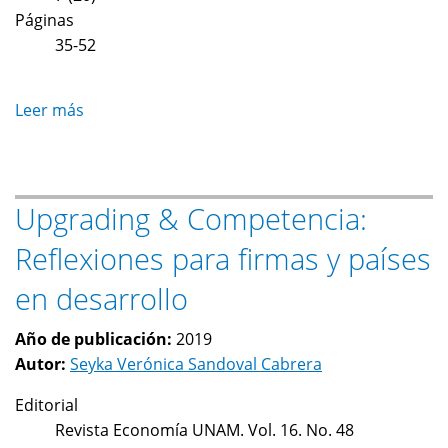
Páginas
35-52
Leer más
sobre
Estrategias
de
escalamiento
Upgrading & Competencia:
en
las
Reflexiones para firmas y países
cadenas
globales
en desarrollo
de
valor:
Año de publicación:
2019
el
Autor:
Seyka Verónica Sandoval Cabrera
caso
Editorial
del
Revista Economía UNAM. Vol. 16. No. 48
sector