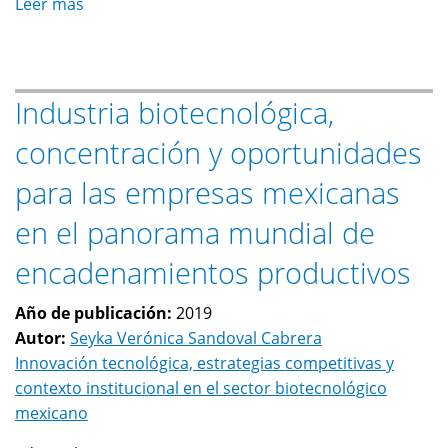
Leer más
sobre
Etapas
de
crecimiento,
Industria biotecnológica,
“turistización”
y
concentración y oportunidades
tasas
de
para las empresas mexicanas
explotación
en el panorama mundial de
en
Baja
encadenamientos productivos
California
Sur
Año de publicación:
2019
Autor:
Seyka Verónica Sandoval Cabrera
Innovación tecnológica, estrategias competitivas y
contexto institucional en el sector biotecnológico
mexicano