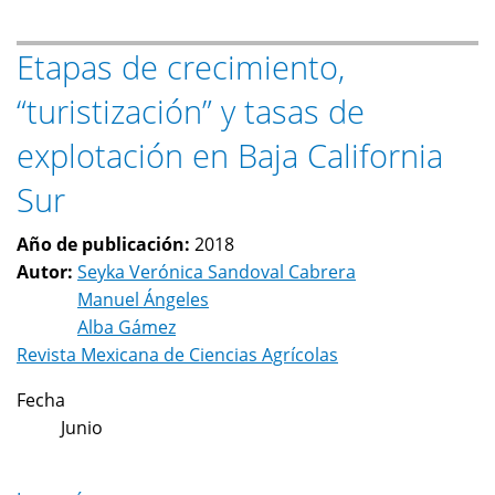
y
neoliberalismo:
Etapas de crecimiento,
una
lectura
“turistización” y tasas de
económica
explotación en Baja California
Sur
Año de publicación:
2018
Autor:
Seyka Verónica Sandoval Cabrera
Manuel Ángeles
Alba Gámez
Revista Mexicana de Ciencias Agrícolas
Fecha
Junio