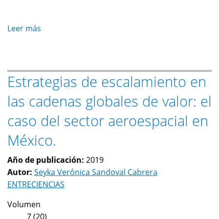
encadenamientos
productivos
Leer más
sobre
El
campo
mexicano:
Estrategias de escalamiento en
la
estrategia
las cadenas globales de valor: el
neoliberal
y
caso del sector aeroespacial en
la
México.
propuesta
del
Año de publicación:
2019
nuevo
Autor:
Seyka Verónica Sandoval Cabrera
gobierno
ENTRECIENCIAS
Volumen
7 (20)