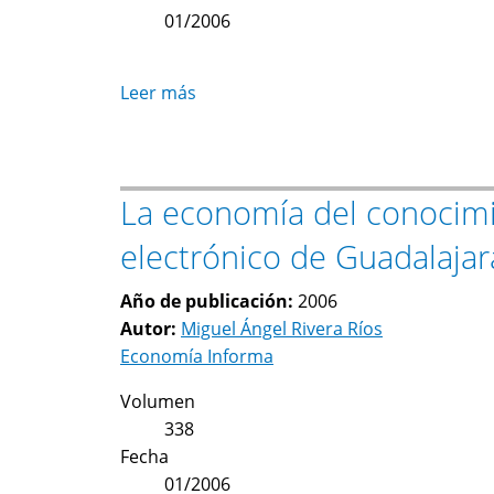
viva
01/2006
la
Nueva
Economía
Leer más
sobre
La
industria
del
La economía del conocimie
software
en
electrónico de Guadalajar
América
Latina
Año de publicación:
2006
Autor:
Miguel Ángel Rivera Ríos
Economía Informa
Volumen
338
Fecha
01/2006