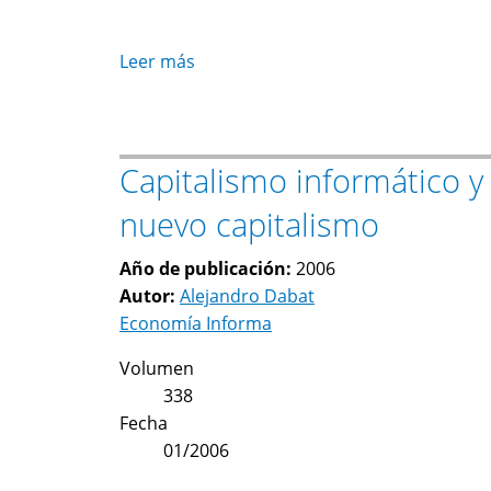
Leer más
sobre
La
economía
del
Capitalismo informático y 
conocimiento
en
nuevo capitalismo
México:
el
Año de publicación:
2006
nuevo
Autor:
Alejandro Dabat
aprendizaje
Economía Informa
en
el
Volumen
cluster
338
electrónico
Fecha
de
01/2006
Guadalajara