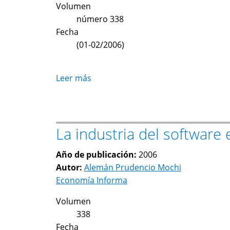
Volumen
de
número 338
un
Fecha
debate
(01-02/2006)
Leer más
sobre
El
debate
y
La industria del software
la
realidad:
Año de publicación:
2006
un
Autor:
Alemán Prudencio Mochi
recuento,
Economía Informa
murió
la
Volumen
nueva
338
economía,
Fecha