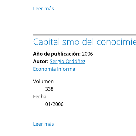
Leer más
sobre
Capitalismo
informático
y
Capitalismo del conocimie
capitalismo
industrial.
Año de publicación:
2006
Acercamiento
Autor:
Sergio Ordóñez
al
Economía Informa
perfil
histórico
Volumen
del
338
nuevo
Fecha
capitalismo
01/2006
Leer más
sobre
Capitalismo