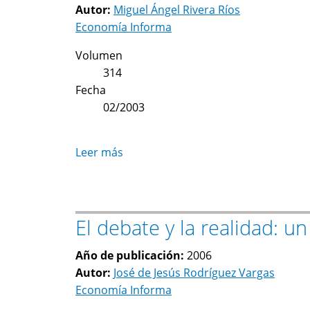
Autor:
Miguel Ángel Rivera Ríos
y
Economía Informa
la
propuesta
Volumen
del
314
nuevo
Fecha
gobierno
02/2003
Leer más
sobre
La
posrevolución
mexicana
El debate y la realidad: 
y
el
Año de publicación:
2006
cambio
Autor:
José de Jesús Rodríguez Vargas
social.
Economía Informa
La
revisión