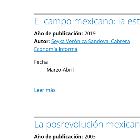
aportación
teórico-
El campo mexicano: la est
metodológica
de
Año de publicación:
2019
Alejandro
Autor:
Seyka Verónica Sandoval Cabrera
Dabat:
Economía Informa
El
método
Fecha
histórico
Marzo-Abril
sistémico-
estructural
y
Leer más
sobre
abierto.
El
campo
mexicano:
La posrevolución mexicana
la
estrategia
Año de publicación:
2003
neoliberal