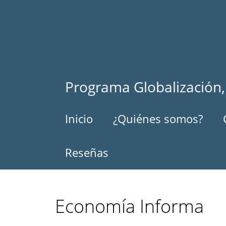
Pasar
al
contenido
principal
Programa Globalización,
Inicio
¿Quiénes somos?
Reseñas
Economía Informa