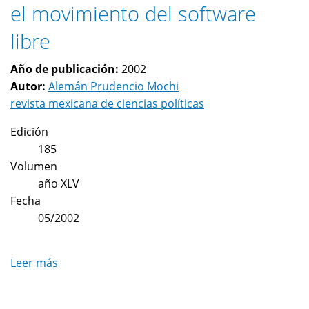
el movimiento del software
democracia
participativa:
libre
propuestas
para
Año de publicación:
2002
desarrollar
Autor:
Alemán Prudencio Mochi
líneas
revista mexicana de ciencias políticas
de
investigación
Edición
185
Volumen
año XLV
Fecha
05/2002
Leer más
sobre
el
movimiento