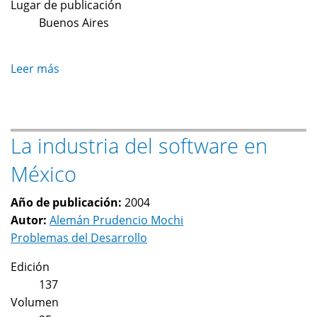
Lugar de publicación
Buenos Aires
Leer más
sobre
La
producción
de
La industria del software en
software:
paradigma
México
de
la
Año de publicación:
2004
revolución
Autor:
Alemán Prudencio Mochi
tecnológica
Problemas del Desarrollo
Edición
137
Volumen