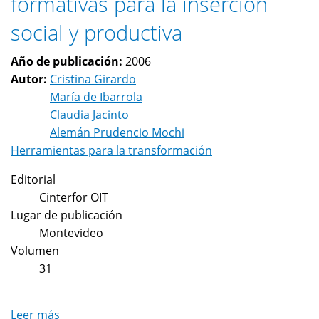
formativas para la inserción
México
en
social y productiva
el
contexto
Año de publicación:
2006
internacional
Autor:
Cristina Girardo
y
María de Ibarrola
latinoamericano
Claudia Jacinto
Alemán Prudencio Mochi
Herramientas para la transformación
Editorial
Cinterfor OIT
Lugar de publicación
Montevideo
Volumen
31
Leer más
sobre