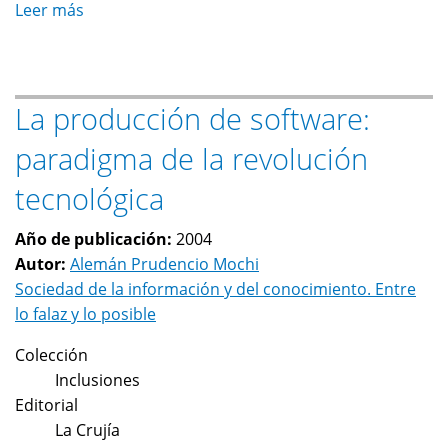
Leer más
sobre
Las
organizaciones
de
La producción de software:
la
sociedad
paradigma de la revolución
civil:
actor-
tecnológica
red
privilegiado
Año de publicación:
2004
en
Autor:
Alemán Prudencio Mochi
la
Sociedad de la información y del conocimiento. Entre
regulación
lo falaz y lo posible
de
Colección
la
Inclusiones
Globalización
Editorial
La Crujía