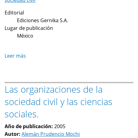
sociedad civil
Editorial
Ediciones Gernika S.A.
Lugar de publicación
México
Leer más
sobre
Las
Tecnologías
de
Las organizaciones de la
la
información
sociedad civil y las ciencias
y
el
sociales.
conocimiento
como
Año de publicación:
2005
Autor:
Alemán Prudencio Mochi