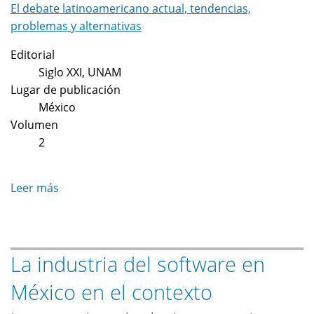
El debate latinoamericano actual, tendencias,
problemas y alternativas
Editorial
Siglo XXI, UNAM
Lugar de publicación
México
Volumen
2
Leer más
sobre
Las
organizaciones
de
La industria del software en
la
sociedad
México en el contexto
civil
y