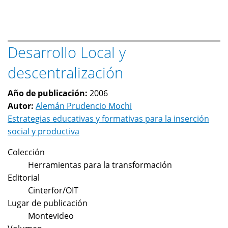
Estrategias
educativas
y
Desarrollo Local y
formativas
para
descentralización
la
inserción
Año de publicación:
2006
social
Autor:
Alemán Prudencio Mochi
y
Estrategias educativas y formativas para la inserción
productiva
social y productiva
Colección
Herramientas para la transformación
Editorial
Cinterfor/OIT
Lugar de publicación
Montevideo