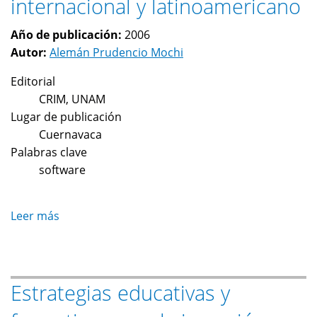
internacional y latinoamericano
las
ciencias
Año de publicación:
2006
sociales.
Autor:
Alemán Prudencio Mochi
Editorial
CRIM, UNAM
Lugar de publicación
Cuernavaca
Palabras clave
software
Leer más
sobre
La
industria
del
Estrategias educativas y
software
en