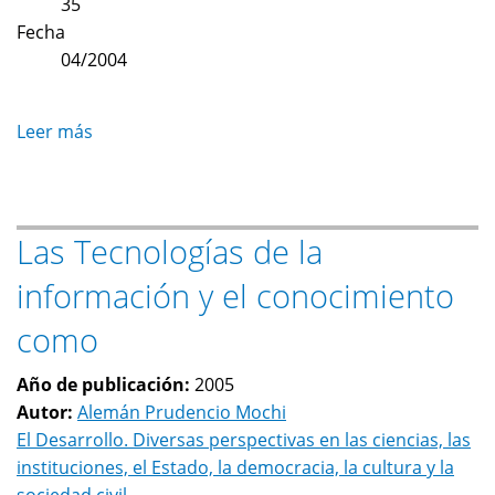
35
Fecha
04/2004
Leer más
sobre
La
industria
del
Las Tecnologías de la
software
en
información y el conocimiento
México
como
Año de publicación:
2005
Autor:
Alemán Prudencio Mochi
El Desarrollo. Diversas perspectivas en las ciencias, las
instituciones, el Estado, la democracia, la cultura y la