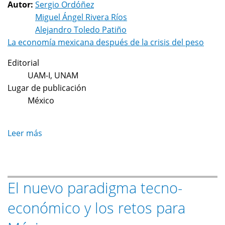
Autor:
Sergio Ordóñez
Miguel Ángel Rivera Ríos
Alejandro Toledo Patiño
La economía mexicana después de la crisis del peso
Editorial
UAM-I, UNAM
Lugar de publicación
México
Leer más
sobre
La
devaluación
del
El nuevo paradigma tecno-
peso:
crisis
económico y los retos para
del
proyecto