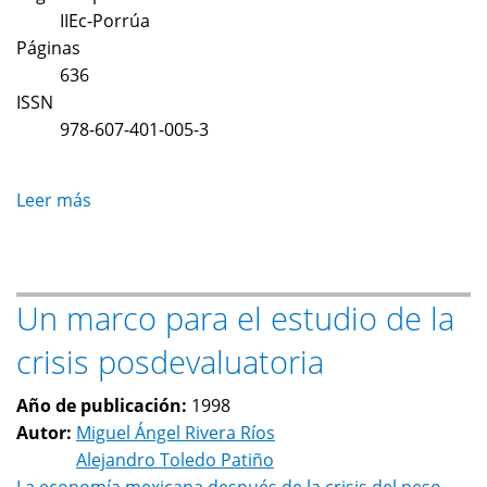
económico
IIEc-Porrúa
y
Páginas
el
636
desarrollo
ISSN
tardío
978-607-401-005-3
desde
la
Leer más
sobre
perspectiva
Globalización,
sistémica
conocimiento
y
Un marco para el estudio de la
desarrollo.
Tomo
crisis posdevaluatoria
II
Año de publicación:
1998
Autor:
Miguel Ángel Rivera Ríos
Alejandro Toledo Patiño