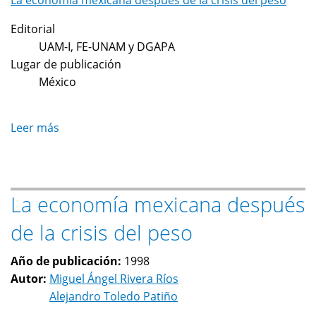
La economía mexicana después de la crisis del peso
Editorial
UAM-I, FE-UNAM y DGAPA
Lugar de publicación
México
Leer más
sobre
Un
marco
para
La economía mexicana después
el
estudio
de la crisis del peso
de
la
Año de publicación:
1998
crisis
Autor:
Miguel Ángel Rivera Ríos
posdevaluatoria
Alejandro Toledo Patiño