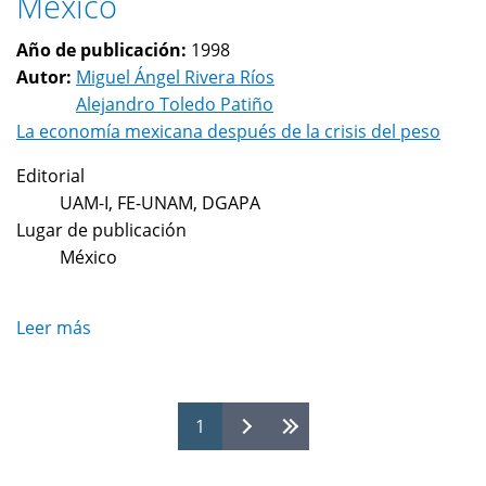
México
económico
y
Año de publicación:
1998
necesidad
Autor:
Miguel Ángel Rivera Ríos
de
Alejandro Toledo Patiño
su
La economía mexicana después de la crisis del peso
reorientación
Editorial
UAM-I, FE-UNAM, DGAPA
Lugar de publicación
México
Leer más
sobre
El
nuevo
paradigma
Páginas
1
tecno-
económico