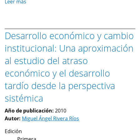
Leer más
sobre
El
cambio
histórico
Desarrollo económico y cambio
mundial
institucional: Una aproximación
al estudio del atraso
económico y el desarrollo
tardío desde la perspectiva
sistémica
Año de publicación:
2010
Autor:
Miguel Ángel Rivera Ríos
Edición
Primera