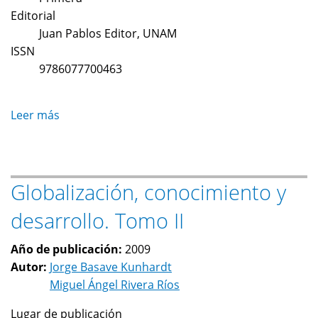
Editorial
Juan Pablos Editor, UNAM
ISSN
9786077700463
Leer más
sobre
Desarrollo
económico
y
Globalización, conocimiento y
cambio
institucional:
desarrollo. Tomo II
Una
aproximación
Año de publicación:
2009
al
Autor:
Jorge Basave Kunhardt
estudio
Miguel Ángel Rivera Ríos
del
atraso
Lugar de publicación