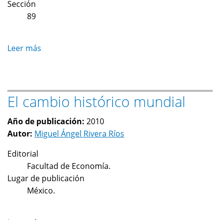
Sección
89
Leer más
sobre
La
reestructuración
del
El cambio histórico mundial
cluster
electrónico
Año de publicación:
2010
de
Autor:
Miguel Ángel Rivera Ríos
Guadalajara
(México)
Editorial
y
Facultad de Economía.
el
Lugar de publicación
nuevo
México.
aprendizaje
tecnológico