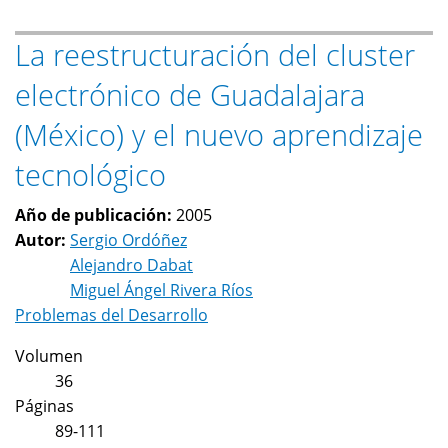
de
La reestructuración del cluster
la
economía
electrónico de Guadalajara
mundial”
en
(México) y el nuevo aprendizaje
Investigación
tecnológico
económica,
Año de publicación:
2005
Autor:
Sergio Ordóñez
Alejandro Dabat
Miguel Ángel Rivera Ríos
Problemas del Desarrollo
Volumen
36
Páginas
89-111