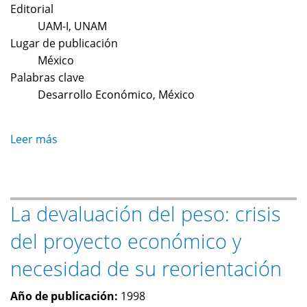
Editorial
UAM-I, UNAM
Lugar de publicación
México
Palabras clave
Desarrollo Económico, México
Leer más
sobre
La
economía
mexicana
La devaluación del peso: crisis
después
de
del proyecto económico y
la
crisis
necesidad de su reorientación
del
peso
Año de publicación:
1998