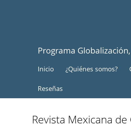
Pasar
al
contenido
principal
Programa Globalización,
Inicio
¿Quiénes somos?
Reseñas
Revista Mexicana de 