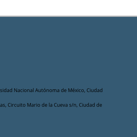
ersidad Nacional Autónoma de México, Ciudad
as, Circuito Mario de la Cueva s/n, Ciudad de