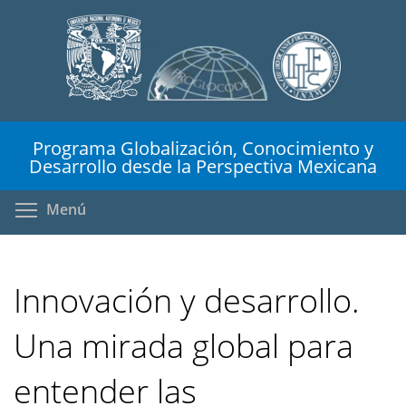
Pasar
al
contenido
principal
Programa Globalización, Conocimiento y
Desarrollo desde la Perspectiva Mexicana
Toggle menu visibility
Menú
Innovación y desarrollo.
Una mirada global para
entender las