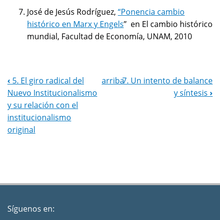
José de Jesús Rodríguez,
“Ponencia cambio
histórico en Marx y Engels
” en El cambio histórico
mundial, Facultad de Economía, UNAM, 2010
‹
5. El giro radical del
arriba
7. Un intento de balance
Navegación
Nuevo Institucionalismo
y síntesis
›
del
y su relación con el
institucionalismo
libro
original
Síguenos en: