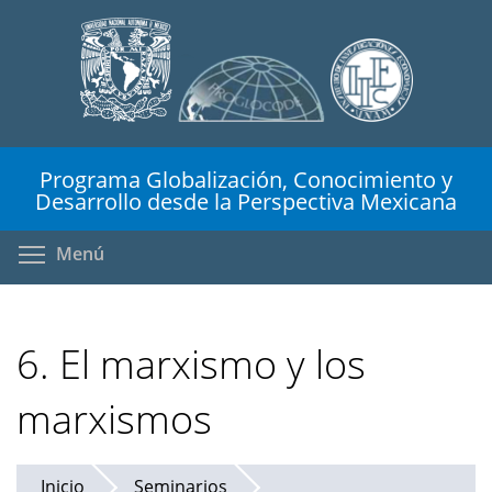
Pasar
al
contenido
principal
Programa Globalización, Conocimiento y
Desarrollo desde la Perspectiva Mexicana
Toggle menu visibility
Menú
6. El marxismo y los
marxismos
Inicio
Seminarios