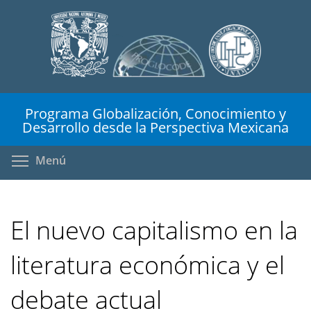
Pasar
al
contenido
principal
Programa Globalización, Conocimiento y
Desarrollo desde la Perspectiva Mexicana
Toggle menu visibility
Menú
El nuevo capitalismo en la
literatura económica y el
debate actual