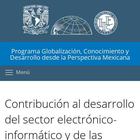
Pasar
al
contenido
principal
Programa Globalización, Conocimiento y
Desarrollo desde la Perspectiva Mexicana
Toggle menu visibility
Menú
Contribución al desarrollo
del sector electrónico-
informático y de las