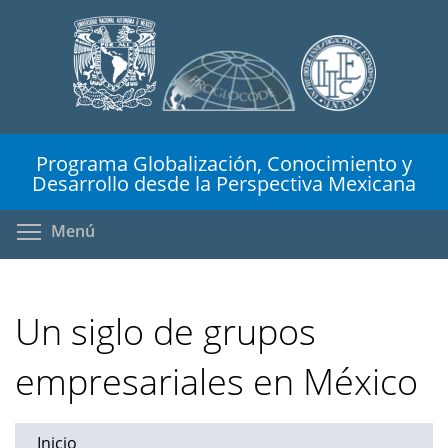
Pasar
al
contenido
principal
Programa Globalización, Conocimiento y
Desarrollo desde la Perspectiva Mexicana
Toggle menu visibility
Menú
Un siglo de grupos
empresariales en México
Inicio